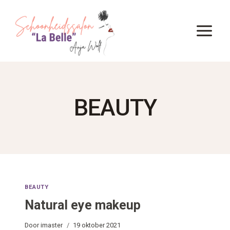
Doorgaan
naar
inhoud
BEAUTY
BEAUTY
Natural eye makeup
Door
imaster
19 oktober 2021